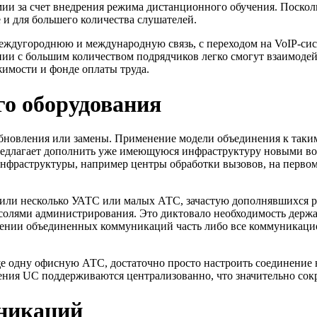
ии за счет внедрения режима дистанционного обучения. Посколь
 и для большего количества слушателей.
междугороднюю и международную связь, с переходом на VoIP-с
ии с большим количеством подрядчиков легко смогут взаимодей
жимости и фонде оплаты труда.
го оборудования
 обновления или замены. Применение модели объединения к так
едлагает дополнить уже имеющуюся инфраструктуру новыми во
нфраструктуры, например центры обработки вызовов, на первом
или несколько УАТС или малых АТС, зачастую дополнявшихся р
нсолями администрирования. Это диктовало необходимость держ
явлении объединенных коммуникаций часть либо все коммуникац
е одну офисную АТС, достаточно просто настроить соединение н
ния UC поддерживаются централизованно, что значительно сок
никаций