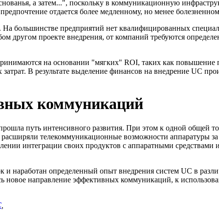
основанья, а затем...", поскольку в коммуникационную инфрастр
 предпочтение отдается более медленному, но менее болезненн
 На большинстве предприятий нет квалифицированных специалис
 любом другом проекте внедрения, от компаний требуются опред
ринимаются на основании "мягких" ROI, таких как повышение 
х затрат. В результате выделение финансов на внедрение UC про
ивных коммуникаций
рошла путь интенсивного развития. При этом к одной общей то
aya, расширяли телекоммуникационные возможности аппаратуры з
равлении интеграции своих продуктов с аппаратными средствами 
к и наработан определенный опыт внедрения систем UC в разли
ь новое направление эффективных коммуникаций, к использова
C
,