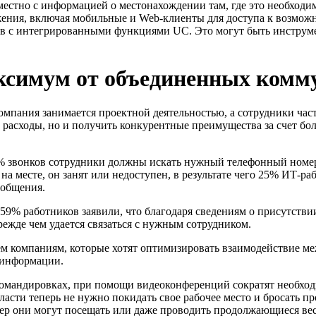
местно с информацией о местонахождении там, где это необходи
ения, включая мобильные и Web-клиенты для доступа к возмож
в с интегрированными функциями UC. Это могут быть инструме
ксимум от объединенных комм
омпания занимается проектной деятельностью, а сотрудники част
е расходы, но и получить конкурентные преимущества за счет б
я 50% звонков сотрудники должны искать нужный телефонный номе
на месте, он занят или недоступен, в результате чего 25% ИТ-р
ообщения.
59% работников заявили, что благодаря сведениям о присутствии 
ежде чем удается связаться с нужным сотрудником.
 компаниям, которые хотят оптимизировать взаимодействие м
 информации.
омандировках, при помощи видеоконференций сократят необходи
сти теперь не нужно покидать свое рабочее место и бросать пр
р они могут посещать или даже проводить продолжающиеся весь