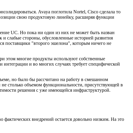
олидироваться. Avaya поглотила Nortel, Cisco сделала то
 позиции свою продуктовую линейку, расширяя функции
ние UC. Но пока ни один из них не может быть назван
к и слабые стороны, обусловленные историей развития
тся поставщики "второго эшелона", которым ничего не
. При этом многие продукты используют собственные
и интеграции и во многих случаях требует специфической
бъеме, но было бы рассчитано на работу в смешанном
и не столько объемом функциональности, присутствующей в
естимости решения с уже имеющейся инфраструктурой.
 фактических внедрений остается довольно низким. На это