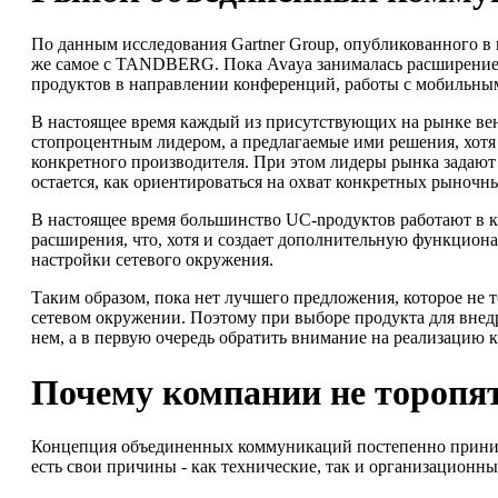
По данным исследования Gartner Group, опубликованного в 
же самое с TANDBERG. Пока Avaya занималась расширением
продуктов в направлении конференций, работы с мобильны
В настоящее время каждый из присутствующих на рынке вен
стопроцентным лидером, а предлагаемые ими решения, хотя
конкретного производителя. При этом лидеры рынка задают 
остается, как ориентироваться на охват конкретных рыночн
В настоящее время большинство UC-npoдуктов работают в клю
расширения, что, хотя и создает дополнительную функцион
настройки сетевого окружения.
Таким образом, пока нет лучшего предложения, которое не 
сетевом окружении. Поэтому при выборе продукта для внед
нем, а в первую очередь обратить внимание на реализацию
Почему компании не торопят
Концепция объединенных коммуникаций постепенно принима
есть свои причины - как технические, так и организационны