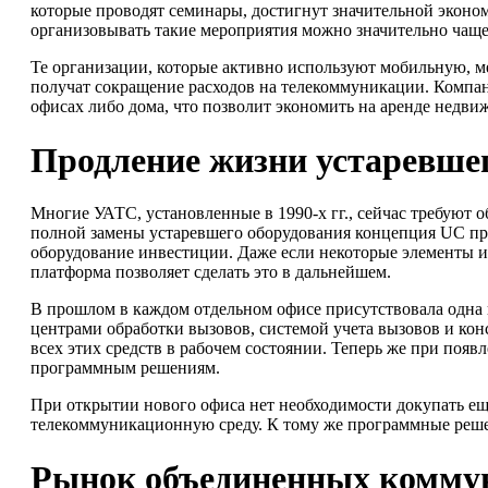
которые проводят семинары, достигнут значительной эконом
организовывать такие мероприятия можно значительно чаще
Те организации, которые активно используют мобильную, 
получат сокращение расходов на телекоммуникации. Компан
офисах либо дома, что позволит экономить на аренде недви
Продление жизни устаревше
Многие УАТС, установленные в 1990-х гг., сейчас требуют
полной замены устаревшего оборудования концепция UC пр
оборудование инвестиции. Даже если некоторые элементы и
платформа позволяет сделать это в дальнейшем.
В прошлом в каждом отдельном офисе присутствовала одна 
центрами обработки вызовов, системой учета вызовов и ко
всех этих средств в рабочем состоянии. Теперь же при по
программным решениям.
При открытии нового офиса нет необходимости докупать ещ
телекоммуникационную среду. К тому же программные реше
Рынок объединенных комму