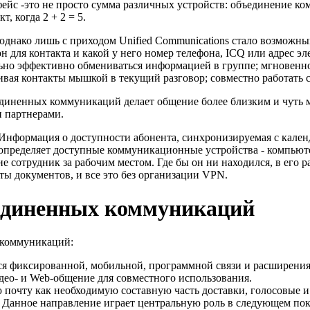
фейс -это не просто сумма различных устройств: объединение 
, когда 2 + 2 = 5.
днако лишь с приходом Unified Communications стало возможным
н для контакта и какой у него номер телефона, ICQ или адрес 
но эффективно обмениваться информацией в группе; мгновенно
ивая контакты мышкой в текущий разговор; совместно работать с
единенных коммуникаций делает общение более близким и чуть 
и партнерами.
Информация о доступности абонента, синхронизируемая с календа
а определяет доступные коммуникационные устройства - компьют
а не сотрудник за рабочим местом. Где бы он ни находился, в ег
ты документов, и все это без организации VPN.
единенных коммуникаций
 коммуникаций:
ается фиксированной, мобильной, программной связи и расширен
део- и Web-общение для совместного использования.
 почту как необходимую составную часть доставки, голосовые и
 Данное направление играет центральную роль в следующем по