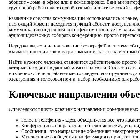
абонент - дома, в офисе или в командировке. Единый интер
групповой работы дает своеобразный синергетический эффект
Различные средства коммуникаций использовались и ранее, о
настоящий момент находится нужный абонент, доступен лио
коммуникации под одним интерфейсом позволяет максималь
аудио/видеозвонку; собирать конференцию, просто перетаск
Передача видео и использование фотографий в системе объ
взаимоотношений как внутри компании, так и с клиентами 
Найти нужного человека становится действительно просто. 
которые находятся в данный момент на связи. Система сам
них звонок. Теперь рабочее место следует за сотрудником, 
электронная и голосовая почта, набор необходимых для рабо
Ключевые направления объ
Определяются шесть ключевых направлений объединенных
Голос и телефония - здесь объединяется все, что кас
Конференции - направление, объединяющее аудио-, ви
Сообщения - это направление объединяет электронную
Мгновенные сообщения и информация о присутствии.