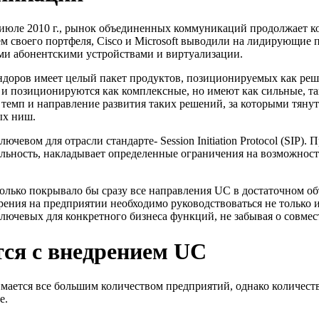
июле 2010 г., рынок объединенных коммуникаций продолжает конс
 своего портфеля, Cisco и Microsoft выводили на лидирующие
ми абонентскими устройствами и виртуализации.
доров имеет целый пакет продуктов, позиционируемых как реше
 и позиционируются как комплексные, но имеют как сильные, та
темп и направление развития таких решений, за которыми тяну
ых ниш.
чевом для отрасли стандарте- Session Initiation Protocol (SIP)
альность, накладывает определенные ограничения на возможност
только покрывало бы сразу все направления UC в достаточном о
рения на предприятии необходимо руководствоваться не только 
 ключевых для конкретного бизнеса функций, не забывая о совм
ся с внедрением UC
ется все большим количеством предприятий, однако количество
е.