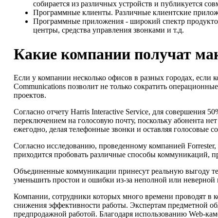
собирается из различных устройств и публикуется сов
Программные клиенты. Различные клиентские прилож
Программные приложения - широкий спектр продукто
центры, средства управления звонками и т.д.
Какие компании получат ма
Если у компании несколько офисов в разных городах, если к
Communications позволит не только сократить операционны
проектов.
Согласно отчету Harris Interactive Service, для совершени
переключением на голосовую почту, поскольку абонента нет 
ежегодно, делая телефонные звонки и оставляя голосовые с
Согласно исследованию, проведенному компанией Forrester, 
приходится пробовать различные способы коммуникаций, пр
Объединенные коммуникации принесут реальную выгоду тем
уменьшить простои и ошибки из-за неполной или неверной
Компании, сотрудники которых много времени проводят в к
снижения эффективности работы. Экспертам предметной обла
предпродажной работой. Благодаря использованию Web-каме