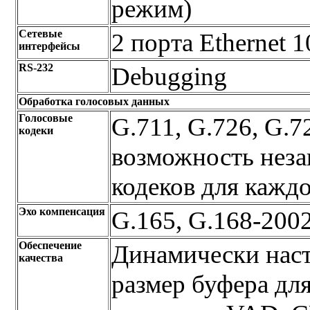
режим)
Сетевые
2 порта Ethernet 
интерфейсы
RS-232
Debugging
Обработка голосовых данных
Голосовые
G.711, G.726, G.
кодеки
возможность нез
кодеков для каждо
Эхо компенсация
G.165, G.168-2002
Обеспечение
Динамически нас
качества
размер буфера дл