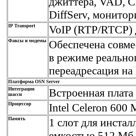
джиттера, VAD, C
DiffServ, монитор
IP Transport
VoIP (RTP/RTCP) 
Факсы и модемы
Обеспечена совме
в режиме реально
переадресация н
Платформа OSN Server
Интеграция
Встроенная плата
шасси
Процессор
Intel Celeron 600
Память
1 слот для инст
емкостью 512 Мб 