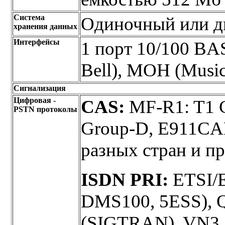
Система
Одиночный или д
хранения данных
Интерфейсы
1 порт 10/100 BA
Bell), MOH (Music
Сигнализация
Цифровая -
CAS:
MF-R1: T1 C
PSTN протоколы
Group-D, E911CA
разных стран и п
ISDN PRI:
ETSI/E
DMS100, 5ESS), Q
(SIGTRAN), VN3,