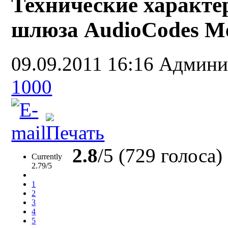
Технические характе
шлюза AudioCodes Me
09.09.2011 16:16
Админи
1000
2.8
/5 (729 голоса)
Currently
2.79/5
1
2
3
4
5