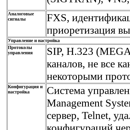
Аналоговые
FXS, идентификац
сигналы
приоретизация в
Управление и настройка
Протоколы
SIP, H.323 (MEGA
управления
каналов, не все 
некоторыми прот
Конфигурация и
Система управлен
настройка
Management Syst
сервер, Telnet, у
конфигураций че