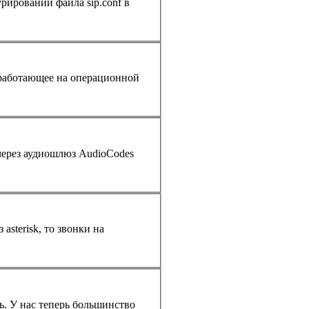
рировании файла sip.conf в
 через аудиошлюз AudioCodes
ез
asterisk
, то звонки на
ь. У нас теперь большинство