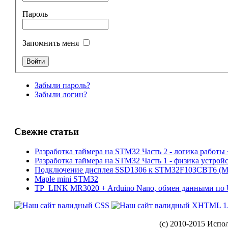
Пароль
Запомнить меня
Забыли пароль?
Забыли логин?
Свежие статьи
Разработка таймера на STM32 Часть 2 - логика работы 
Разработка таймера на STM32 Часть 1 - физика устрой
Подключение дисплея SSD1306 к STM32F103CBT6 (Map
Maple mini STM32
TP_LINK MR3020 + Arduino Nano, обмен данными по 
(c) 2010-2015 Испо