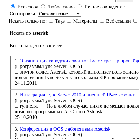
Все слова
Любое слово
Точное совпадение
Сортировка:
Искать только по:
Tags
Материалы
Веб ссылки
Искать по
asterisk
Всего найдено 7 записей.
1.
Организация городских звонков Lync через sip провай
(Программы/Lync Server - OCS)
... внутри офиса
Asterisk
, который выполняет роль офисной телефонной станции. В итоге получилась конфигураци
подключения Lync Server к нескольким SIP провайдерам(н
24.11.2011
2.
Интеграция Lync Server 2010 и внешней IP-телефонии
(Программы/Lync Server - OCS)
... туннеля. Но в любом случае, никто не мешает подключиться к телефонии при помощи голосового шлюза, например AudioCodes Mediant или при
помощи программных АТС типа
Asterisk
. ...
25.10.2010
3.
Конференция в OCS с абонентами Asterisk
(Программы/Lync Server - OCS)