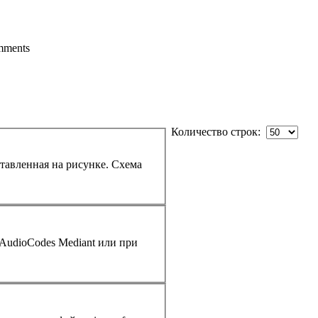
ments
Количество строк: