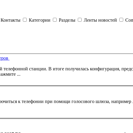
Контакты
Категории
Разделы
Ленты новостей
Com
деров
я, представленная на рисунке. Схема
ажмите ...