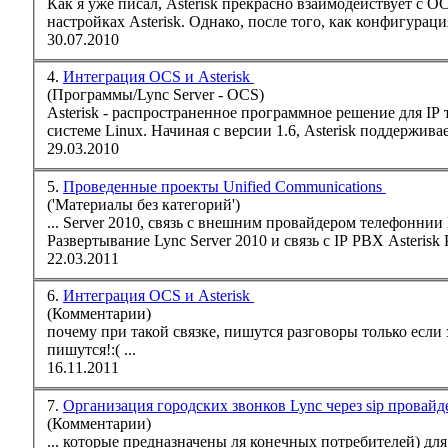
Как я уже писал,
Asterisk
прекрасно взаимодействует с OCS
настройках
Asterisk
. Однако, после того, как конфигурация
30.07.2010
4.
Интеграция OCS и Asterisk
(Программы/Lync Server - OCS)
Asterisk
- распространенное программное решение для IP телефонии (IP ATC), основанное на открытых исходных кодах и работающее на операционной
системе Linux. Начиная с версии 1.6,
Asterisk
поддерживает
29.03.2010
5.
Проведенные проекты Unified Communications
('Материалы без категорий')
... Server 2010, связь с внешним провайдером телефоннии
Развертывание Lync Server 2010 и связь с IP PBX
Asterisk
Р
22.03.2011
6.
Интеграция OCS и Asterisk
(Комментарии)
почему при такой связке, пишутся разговоры только если 
пишутся!:( ...
16.11.2011
7.
Организация городских звонков Lync через sip провай
(Комментарии)
... которые предназначены ля конечных потребителей) дл