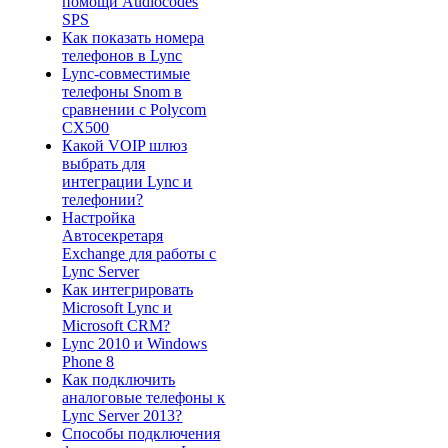
помощи Audiocodes
SPS
Как показать номера
телефонов в Lync
Lync-совместимые
телефоны Snom в
сравнении с Polycom
CX500
Какой VOIP шлюз
выбрать для
интеграции Lync и
телефонии?
Настройка
Автосекретаря
Exchange для работы с
Lync Server
Как интегрировать
Microsoft Lync и
Microsoft CRM?
Lync 2010 и Windows
Phone 8
Как подключить
аналоговые телефоны к
Lync Server 2013?
Способы подключения