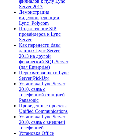
филиалов к пулу Lync
Server 2013
Демонстрация
видеоконференции
Lync+Polycom
Подключение SIP
провайдеров к Lync
Server
Как перенести базы
данных Lync Server
2013 на другой
физический SQL Server
(для Enterprise)
Перехват звонка в Lync
Server(PickUp)
Установка Lync Server
2010, связь с
телефонной станцией
Panasonic
Проведенные проекты
Unified Communications
Установка Lync Server
2010, связь с внешней
телефонией
Установка Office