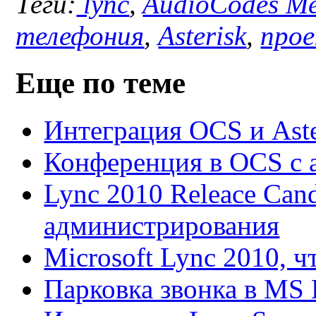
Теги:
lync
,
AudioCodes Me
телефония
,
Asterisk
,
прое
Еще по теме
Интеграция OCS и Aste
Конференция в OCS с а
Lync 2010 Releace Cand
администрирования
Microsoft Lync 2010, ч
Парковка звонка в MS 