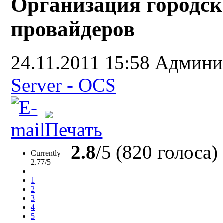
Организация городски
провайдеров
24.11.2011 15:58
Админи
Server - OCS
2.8
/5 (820 голоса)
Currently
2.77/5
1
2
3
4
5