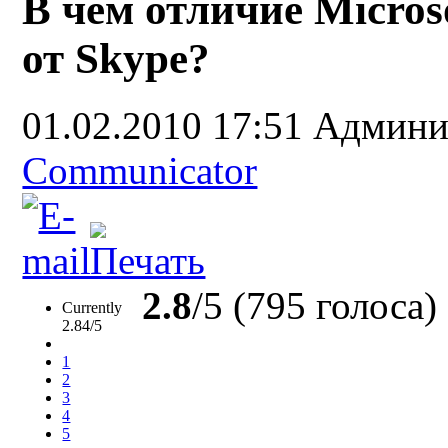
В чем отличие Micros
от Skype?
01.02.2010 17:51
Админи
Communicator
2.8
/5 (795 голоса)
Currently
2.84/5
1
2
3
4
5