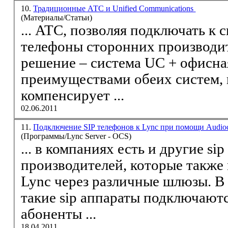
10.
Традиционные АТС и Unified Communications
(Материалы/Статьи)
... АТС, позволяя подключать к
телефоны
сторонних производителей. Г
решение – система UC + офисна
преимуществами обеих систем, 
компенсирует ...
02.06.2011
11.
Подключение SIP телефонов к Lync при помощи Audio
(Программы/Lync Server - OCS)
... в компаниях есть и другие
sip
производителей, которые также
Lync через различные шлюзы. В большинстве случаев,
такие
sip
аппараты подключаются как 
абоненты ...
18.04.2011