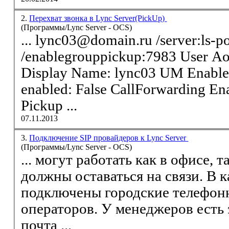
2.
Перехват звонка в Lync Server(PickUp)
(Программы/Lync Server - OCS)
... lync03@domain.ru /server:ls-p
/enablegrouppickup:7983 User A
Display Name: lync03 UM Enabled
enabled: False CallForwarding En
Pickup ...
07.11.2013
3.
Подключение SIP провайдеров к Lync Server
(Программы/Lync Server - OCS)
... могут работать как в офисе, т
должны оставаться на связи. В 
подключены городские телефон
операторов. У менеджеров есть 
почта ...