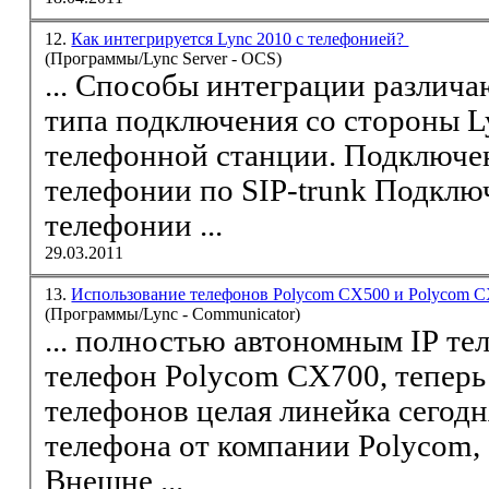
12.
Как интегрируется Lync 2010 с телефонией?
(Программы/Lync Server - OCS)
... Способы интеграции различа
типа подключения со стороны Lync и со стороны
телефонной станции. Подключение Lync к провайдеру
телефонии по
SIP
-trunk Подключение к провайдеру
телефонии ...
29.03.2011
13.
Использование телефонов Polycom CX500 и Polycom 
(Программы/Lync - Communicator)
... полностью автономным IP телефо
телефон Polycom CX700, теп
телефонов целая линейка сегодня мы рассмотрим два
телефона от компании Polycom, CX500 и CX600.
Внешне ...