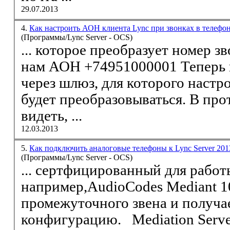
29.07.2013
4.
Как настроить АОН клиента Lync при звонках в телефо
(Программы/Lync Server - OCS)
... которое преобразует номер 
нам АОН +74951000001 Теперь при звонках в город
через шлюз, для которого наст
будет преобразовываться. В пр
видеть, ...
12.03.2013
5.
Как подключить аналоговые телефоны к Lync Server 20
(Программы/Lync Server - OCS)
... сертфицированный для работы
например,AudioCodes Mediant 1
промежуточного звена и получа
конфигурацию. Mediati