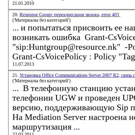
21.01.2010
20.
Response Group: переадресация звонка, error 403
('Материалы без категорий')
... и попытаться присвоить ее н
возникать ошибка Grant-CsVoicePolicy -Identity
"
sip
:Huntgroup@resource.nk" -P
Grant-CsVoicePolicy : Policy "Tag:
11.07.2013
21.
Установка Office Communications Server 2007 R2, связь
('Материалы без категорий')
... В телефонную станцию устан
телефонии UGW и проведен UPGRADE на последнюю
версию, поддерживающую
Sip
п
На Mediation Server настроена необходимая
маршрутизация ...
22.03.2011