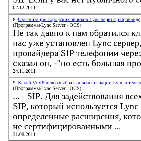
02.12.2011
8.
Организация городских звонков Lync через sip провайд
(Программы/Lync Server - OCS)
Не так давно к нам обратился к
нас уже установлен Lync сервер, настроены звонки на
провайдера
SIP
телефонии чере
сказал он, -"но есть большая про
24.11.2011
9.
Какой VOIP шлюз выбрать для интеграции Lync и теле
(Программы/Lync Server - OCS)
... -
SIP
. Для задействования 
SIP
, который используется Lync Server имеет
определенные расширения, которые не восп
не сертифицированными ...
31.08.2011