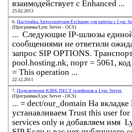
взаимодействует с Enhanced ...
25.02.2013
6.
Настройка Автосекретаря Exchange для работы с Lync S
(Программы/Lync Server - OCS)
... Следующие IP-шлюзы едино
сообщениями не ответили ожид
запрос
SIP
OPTIONS. Транспорт = TLS, адрес = ls-
pool.hosting.nk, порт = 5061, ко
= This operation ...
22.12.2011
7.
Подключение KIRK DECT телефонов к Lync Server
(Программы/Lync Server - OCS)
... = dect/our_domain На вкладке Delegation,
устанавливаем Trust this user for delegation to specified
services only и добавляем имя L
SIP
Если у вас нет публичного се