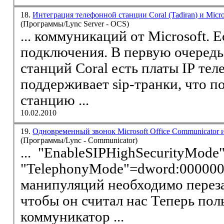
18.
Интеграция телефонной станции Coral (Tadiran) и Micro
(Программы/Lync Server - OCS)
... коммуникаций от Microsoft. 
подключения. В первую очередь
станций Coral есть платы IP телефонии: PUGW которая
поддерживает
sip
-транки, что п
станцию ...
10.02.2010
19.
Одновременный звонок Microsoft Office Communicator 
(Программы/Lync - Communicator)
... "Enable
SIP
HighSecurityMode
"TelephonyMode"=dword:00000001 После 
манипуляций необходимо перез
чтобы он считал нас Теперь пользователь через свой
коммуникатор ...