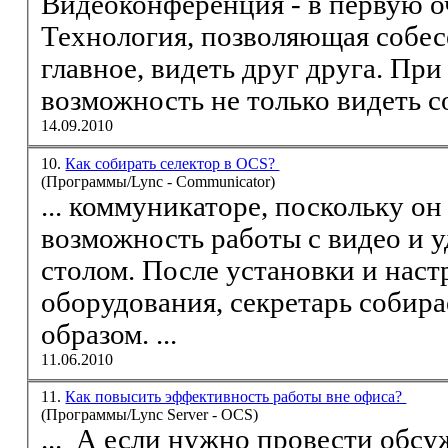
Видео
конференция - в первую очередь, это - технология.
Технология, позволяющая собес
главное, видеть друг друга. При этом часто имеетс
возможность не только видеть со
14.09.2010
10.
Как собирать селектор в OCS?
(Программы/Lync - Communicator)
... коммуникаторе, поскольку о
возможность работы с
видео
и у
столом. После установки и нас
оборудования, секретарь собир
образом. ...
11.06.2010
11.
Как повысить эффективность работы вне офиса?
(Программы/Lync Server - OCS)
... А если нужно провести обс