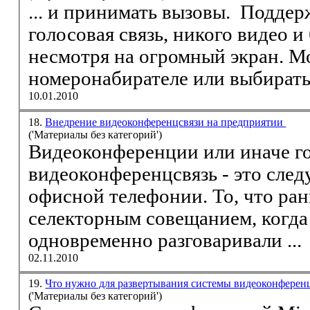
... и принимать вызовы. Поддерживается только
голосовая
связь
, никого
видео
и быстрых сообщений,
несмотря на огромный экран. М
номеронабирателе или выбирать 
10.01.2010
18.
Внедрение видеоконференцсвязи на предприятии
('Материалы без категорий')
Видео
конференции или иначе г
видео
конференц
связь
- это следующий шаг в развитии
офисной телефонии. То, что ра
селекторным совещанием, когда несколько абонентов
одновременно разговаривали ...
02.11.2010
19.
Что нужно для развертывания системы видеоконфере
('Материалы без категорий')