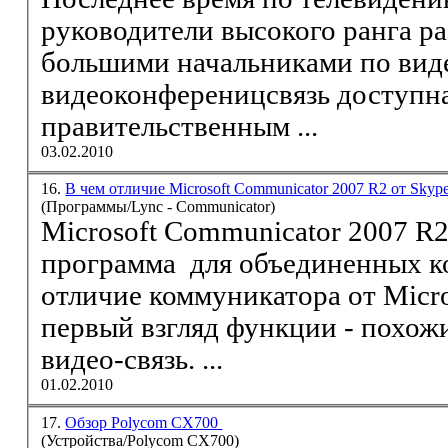
руководители высокого ранга разговаривают с другими
большими начальниками по
вид
видео
конферениц
связь
доступна
правительственным ...
03.02.2010
16.
В чем отличие Microsoft Communicator 2007 R2 от Skyp
(Программы/Lync - Communicator)
Microsoft Communicator 2007 R2
программа для объединенных к
отличие коммуникатора от Micro
видео
-
связь
. ...
01.02.2010
17.
Обзор Polycom CX700
(Устройства/Polycom CX700)