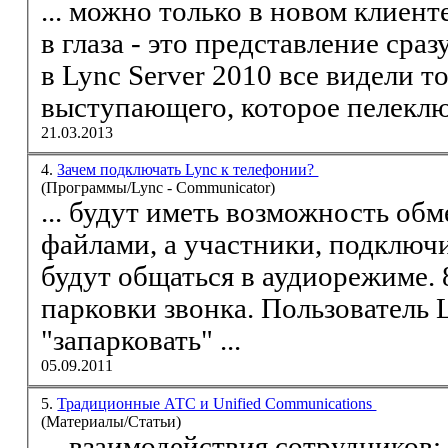
... можно только в новом клиенте. Первое, что бросае
в глаза - это представление сра
в Lync Server 2010 все видели т
выступающего, которое пелеключ
21.03.2013
4.
Зачем подключать Lync к телефонии?
(Программы/Lync - Communicator)
... будут иметь возможность об
файлами, а участники, подключившиеся по телефону
будут общаться в аудиорежиме. 8. Возможность
парковки звонка. Пользователь 
"запарковать" ...
05.09.2011
5.
Традиционные АТС и Unified Communications
(Материалы/Статьи)
... взаимодействия сотрудников