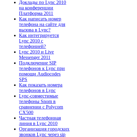
Доклады по Lync 2010
на конференции
Платформа 2011
Как написать номер
телефона на сайте для
вызова в Lync?
Как интегрируется
Lync 2010 с
телефонией?
Lync 2010 и Live
Messenger 2011
Подключение SIP
телефонов к Lync при
помощи Audiocodes
SPS
Как показать номера
телефонов в Lync
Lync-совместимые
телефоны Snom в
сравнении с Polycom
CX500
Частная телефонная
линия в Lync 2010
Организация городских
звонков Lync через sip