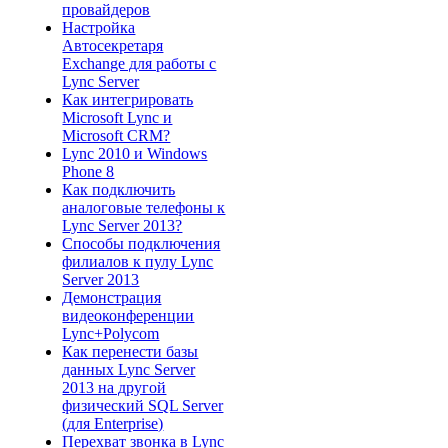
провайдеров
Настройка
Автосекретаря
Exchange для работы с
Lync Server
Как интегрировать
Microsoft Lync и
Microsoft CRM?
Lync 2010 и Windows
Phone 8
Как подключить
аналоговые телефоны к
Lync Server 2013?
Способы подключения
филиалов к пулу Lync
Server 2013
Демонстрация
видеоконференции
Lync+Polycom
Как перенести базы
данных Lync Server
2013 на другой
физический SQL Server
(для Enterprise)
Перехват звонка в Lync