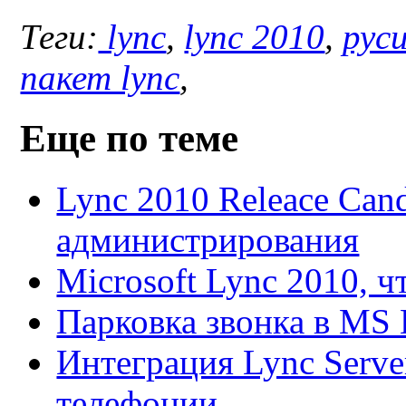
Теги:
lync
,
lync 2010
,
рус
пакет lync
,
Еще по теме
Lync 2010 Releace Cand
администрирования
Microsoft Lync 2010, ч
Парковка звонка в MS 
Интеграция Lync Serve
телефонии