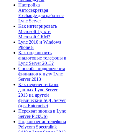
Настройка
Автосекретаря
Exchange для работы с
Lync Server
Как интегрировать
Microsoft Lync и
Microsoft CRM?
Lync 2010 и Windows
Phone 8
Как подключить
аналоговые телефоны к
Lync Server 2013?
Способы подключения
филиалов к пулу Lync
Server 2013
Как перенести базы
данных Lync Server
2013 на другой
физический SQL Server
(для Enterprise)
Перехват звонка в Lync
Server(PickUp)
Подключение телефона
Polycom Spectralink