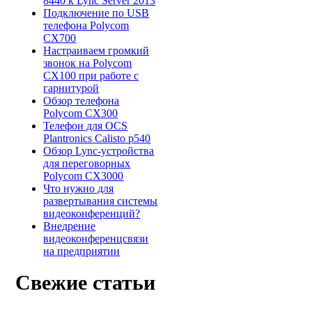
8440 к Lync Server 2013
Подключение по USB
телефона Polycom
CX700
Настраиваем громкий
звонок на Polycom
CX100 при работе с
гарнитурой
Обзор телефона
Polycom CX300
Телефон для OCS
Plantronics Calisto p540
Обзор Lync-устройства
для переговорных
Polycom CX3000
Что нужно для
развертывания системы
видеоконференций?
Внедрение
видеоконференцсвязи
на предприятии
Свежие статьи