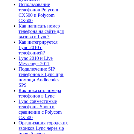
Использование
телефонов Polycom
CX500 и Polycom
CX600
Как написать номер
телефона на сайте для
вызова в Lync?
Как интегрируется
Lync 2010 с
телефонией?
Lync 2010 и Live
Messenger 2011
Подключение SIP
телефонов к Lync при
помощи Audiocodes
SPS
Как показать номера
телефонов в Lync
Lync-совместимые
телефоны Snom в
сравнении с Polycom
CX500
Организация городских
звонков Lync через sip
провайдеров