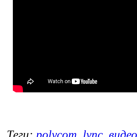
Теги:
polycom
,
lync
,
виде