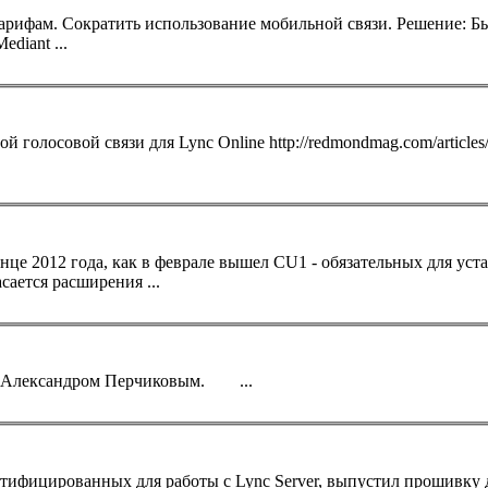
... звонки через 
diant ...
ной голосовой связи для
Lync
Online http://redmondmag.com/articles/
онце 2012 года, как в феврале вышел CU1 - обязательных для уст
сается расширения ...
на оборудовании Polycom, проведенной Александром Перчиковым. ...
ртифицированных для работы с
Lync
Server, выпустил прошивку