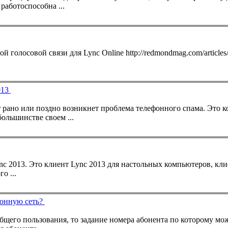
работоспособна ...
ной голосовой связи для
Lync
Online http://redmondmag.com/articles/2013/05/13/microsoft-kills-hybrid-
013
r рано или поздно возникнет проблема
телефон
ного спама. Это к
ольшинстве своем ...
nc
2013. Это клиент
Lync
2013 для настольных компьютеров, кли
о ...
фонную сеть?
общего пользования, то задание номера абонента по которому м