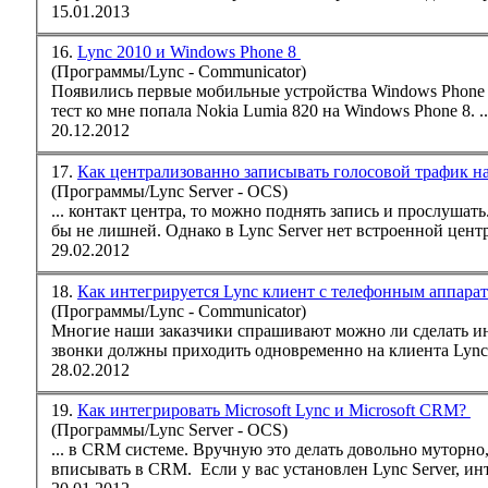
15.01.2013
16.
Lync 2010 и Windows Phone 8
(Программы/Lync - Communicator)
тест ко мне попала Nokia Lumia 820 на Windows Phone 8. ..
20.12.2012
17.
Как централизованно записывать голосовой трафик на
(Программы/Lync Server - OCS)
бы не лишней. Однако в
Lync
Server нет встроенной центр
29.02.2012
18.
Как интегрируется Lync клиент с телефонным аппара
(Программы/Lync - Communicator)
Многие наши заказчики спрашивают можно ли сделать и
звонки должны приходить одновременно на клиента
Lync
28.02.2012
19.
Как интегрировать Microsoft Lync и Microsoft CRM?
(Программы/Lync Server - OCS)
... в CRM системе. Вручную это делать довольно муторно, к тому же приходится сначала записывать на бумажке все, что сказал клиент, а затем уже
вписывать в CRM. Если у вас установлен
Lync
Serv