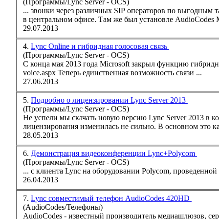
(Программы/Lync Server - OCS)
в центральном офисе. Там же был установле AudioCodes Me
29.07.2013
4.
Lync Online и гибридная голосовая связь
(Программы/Lync Server - OCS)
С конца мая 2013 года Microsoft закрыл функцию гибрид
voice.aspx Теперь единственная возможность связи ...
27.06.2013
5.
Подробно о лицензировании Lync Server 2013
(Программы/Lync Server - OCS)
Не успели мы скачать новую версию
Lync
Server 2013 в к
лицензирования изменилась не сильно. В основном это ка
28.05.2013
6.
Демонстрация видеоконференции Lync+Polycom
(Программы/Lync Server - OCS)
... с клиента
Lync
26.04.2013
7.
Lync совместимый телефон AudioCodes 420HD
(AudioCodes/Телефоны)
AudioCodes - известный производитель медиашлюзов, се