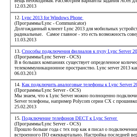
вещь необходимая. Рассмотрим варианты задания АОН для 
12.03.2013
12.
Lync 2013 for Windows Phone
(Программы/Lync - Communicator)
Долгожданный клиент
Lync
2013 для мобильных устройств Windows phone доступен для загрузки из магазина приложений. Отличия от версии 2010 -
радикальные. Самое главное - это есть возможность сов
11.03.2013
13.
Способы подключения филиалов к пулу Lync Server 2
(Программы/Lync Server - OCS)
В в больших компаниях существует определенное количе
телекоммуникационное пространство.
Lync
server 2013 ка
06.03.2013
14.
Как подключить аналоговые телефоны к Lync Server 
(Программы/Lync Server - OCS)
Мы знаем, что к
Lync
Server можно полноценно подключи
Server
телефон
ы, например Polycom серии CX с прошивк
25.02.2013
15.
Подключение телефонов DECT к Lync Server
(Программы/Lync Server - OCS)
встроенного ПО ежеквартально. Настройка последней ве