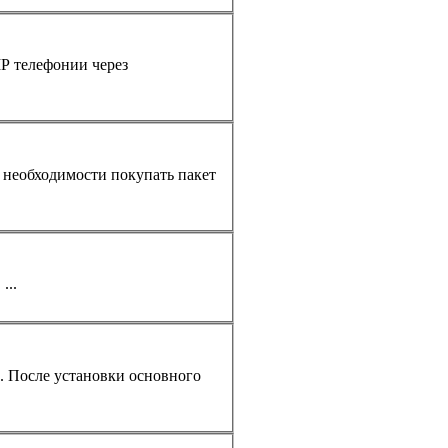
IP
телефон
ии через
Server 2010 Технические характеристики шлюзов AudioCodes Mediant 1000 Интерфейсы Поддерживаемые модули ...
0. После установки основного