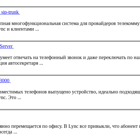
sip-trunk
ync
и клиентами ...
Server
умеет отвечать на
телефон
ный звонок и даже переключать по на
я автосекретаря ...
om CX3000
овместимых
телефон
ов выпущено устройство, идеально подходящее для вед
ync
. Это ...
... тех, кто в силу производственной необходимости постоянно перемещается по офису. В
Lync
все привыкли, что абонент привязан к компьютеру или
 Но использование гарнитур не всегда ...