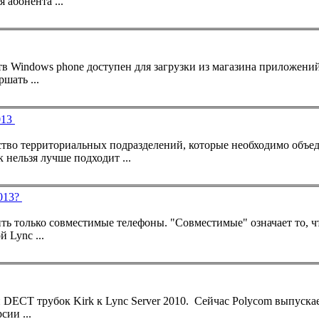
абонента ...
ершать ...
013
ство территориальных подразделений, которые необходимо объед
к нельзя лучше подходит ...
2013?
ть только совместимые
телефон
ы. "Совместимые" означает то, ч
ой
Lync
...
Прошло больше года с тех пор как я писал о подключении DECT трубок Kirk к
Lync
Server 2010. Сейчас Polycom выпускает новые версии своего
рсии ...