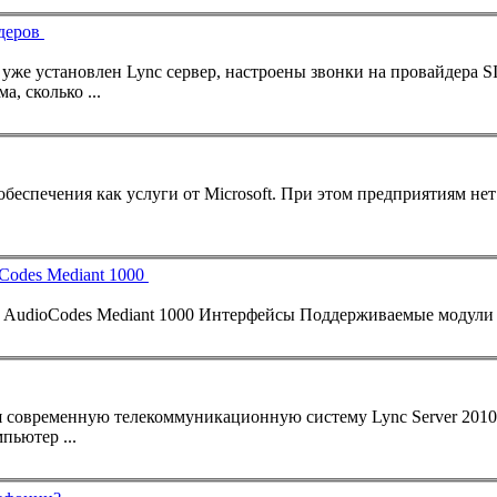
йдеров
Не так давно к нам обратился клиент с проблемой. "У нас уже установлен
Lync
сервер, настроены звонки на провайдера S
, сколько ...
Codes Mediant 1000
Все большее количество компаний решает внедрить у себя современную телекоммуникационную систему
Lync
Server 201
-компьютер ...