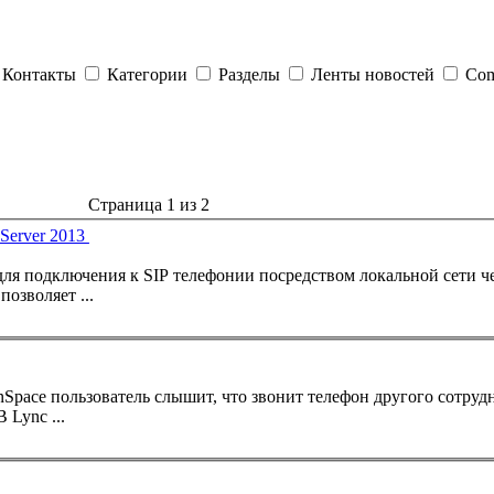
Контакты
Категории
Разделы
Ленты новостей
Com
Страница 1 из 2
 Server 2013
 для подключения к SIP
телефон
ии посредством локальной сети че
позволяет ...
enSpace пользователь слышит, что звонит
телефон
другого сотруд
 В
Lync
...