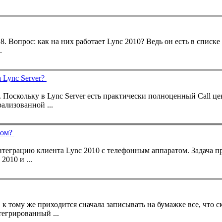
Появились первые мобильные устройства Windows Phone 8. Вопрос: как на них работает
Lync
2010? Ведь он есть в списк
.
 Lync Server?
... контакт центра, то можно поднять запись и прослушать. Поскольку в
Lync
Server есть практически полноценный Call це
ализованной ...
том?
нтеграцию клиента
Lync
2010 с
телефон
ным аппаратом. Задача п
2010 и ...
er, интегрированный ...