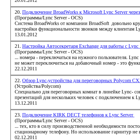
20.01.2012
20.
Подключение BroadWorks к Microsoft Lync Server через 
(Программы/Lync Server - OCS)
Система BroadWorks от компании BroadSoft довольно крупная многофункциональная система для провайдеров телекоммуникационных услуг. Для
настройки функциональности звонков между клиентам
L
13.01.2012
21.
Настройка Автосекретаря Exchange для работы с Lync 
(Программы/Lync Server - OCS)
... номера - переключаться на нужного пользователя.
Lync
не может переключиться на добавочный номер - это функци
22.12.2011
22.
Обзор Lync-устройства для переговорных Polyc
(Устройства/Polycom)
Специально для переговорных комнат в линейке
Lync
- с
презентаций для нескольких человек с подключением к
L
13.12.2011
23.
Подключение KIRK DECT телефонов к Lync Server
(Программы/Lync Server - OCS)
стационарному
телефон
у.
02.12.2011