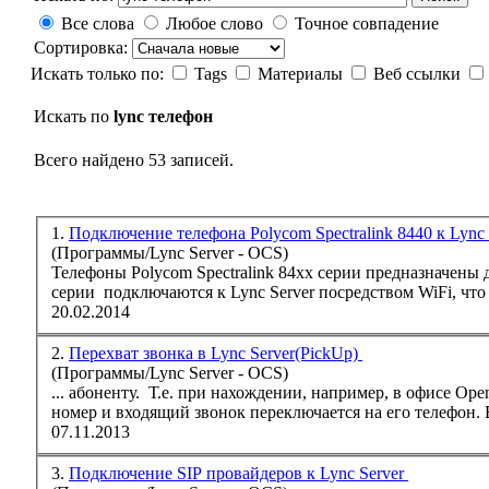
Все слова
Любое слово
Точное совпадение
Сортировка:
Искать только по:
Tags
Материалы
Веб ссылки
Искать по
lync телефон
Всего найдено 53 записей.
1.
Подключение телефона Polycom Spectralink 8440 к Lync
(Программы/Lync Server - OCS)
Телефон
ы Polycom Spectralink 84xx серии предназначены
серии подключаются к
Lync
Server посредством WiFi, что 
20.02.2014
2.
Перехват звонка в Lync Server(PickUp)
(Программы/Lync Server - OCS)
... абоненту. Т.е. при нахождении, например, в офисе Op
номер и входящий звонок переключается на его
телефон
.
07.11.2013
3.
Подключение SIP провайдеров к Lync Server