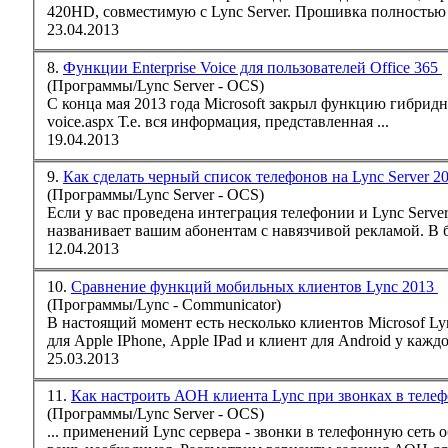
420HD, совместимую с
Lync
Server. Прошивка полностью 
23.04.2013
8.
Функции Enterprise Voice для пользователей Office 365
(Программы/Lync Server - OCS)
С конца мая 2013 года Microsoft закрыл функцию гибрид
voice.aspx Т.е. вся информация, представленная ...
19.04.2013
9.
Как сделать черный список телефонов на Lync Server 2
(Программы/Lync Server - OCS)
Если у вас проведена интеграция
телефон
ии и
Lync
Serve
названивает вашим абонентам с навязчивой рекламой. В б
12.04.2013
10.
Сравнение функций мобильных клиентов Lync 2013
(Программы/Lync - Communicator)
В настоящий момент есть несколько клиентов Microsof
Ly
для Apple IPhonе, Apple IPad и клиент для Android у каждог
25.03.2013
11.
Как настроить АОН клиента Lync при звонках в теле
(Программы/Lync Server - OCS)
... применений
Lync
сервера - звонки в
телефон
ную сеть 