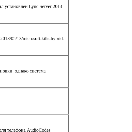
различных SIP операторов по выгодным тарифам. Сократить использование мобильной связи. Решение: Был установлен
Lync
Server 2013
2013/05/13/microsoft-kills-hybrid-
ановки, однако система
 для
телефон
а AudioCodes