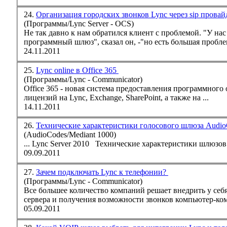
24.
Организация городских звонков Lync через sip прова
(Программы/Lync Server - OCS)
программный шлюз", сказал он, -"но есть большая проблема
24.11.2011
25.
Lync online в Office 365
(Программы/Lync - Communicator)
Office 365 - новая система предоставления программного обеспечения как услуги от Microsoft. При этом предприятиям нет необходимости покупать пакет
лицензий на
Lync
, Exchange, SharePoint, а также на ...
14.11.2011
26.
Технические характеристики голосового шлюза Audio
(AudioCodes/Mediant 1000)
...
Lync
09.09.2011
27.
Зачем подключать Lync к телефонии?
(Программы/Lync - Communicator)
сервера и получения возможности звонков компьютер
05.09.2011